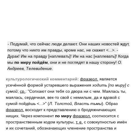
- Подумай, что сейчас люди делают. Они наших новостей ждут,
потому что никто им правды, кроме нас, не скажет <...>. -
Дурак! Им на правду [наплевать]! Им на нас [наплевать]! Когда
мы
по миру пойдём
, они и не поглядят в нашу сторону!
О.
Андреев, Телевидение.
культурологический комментарий:
фразеол.
является
усечённой формой устаревшего выражения
ходить [по миру] с
сумой
;
ср.
: "Сопхают они тебя со двора ни с чем. Маялась ты,
маялась, сердечная, век-то свой с немилым, да и вдовой с
сумой пойдёшь <...>" (
Л. Толстой, Власть тьмы
). Образ
фразеол.
восходит к представлению о бродяжничающих
нищих. Через компонент
по миру
фразеол.
соотносится с
пространственным кодом культуры,
т. е.
с совокупностью имён
и их сочетаний, обозначающих членение пространства и