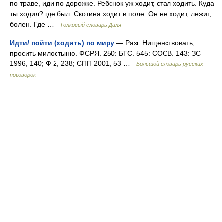
по траве, иди по дорожке. Ребснок уж ходит, стал ходить. Куда
ты ходил? где был. Скотина ходит в поле. Он не ходит, лежит,
болен. Где …
Толковый словарь Даля
Идти/ пойти (ходить) по миру
— Разг. Нищенствовать,
просить милостыню. ФСРЯ, 250; БТС, 545; СОСВ, 143; ЗС
1996, 140; Ф 2, 238; СПП 2001, 53 …
Большой словарь русских
поговорок