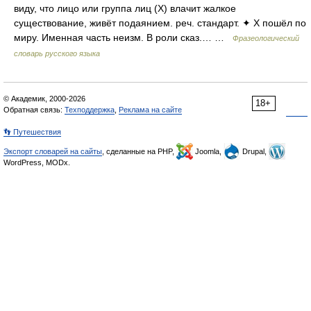
виду, что лицо или группа лиц (X) влачит жалкое
существование, живёт подаянием. реч. стандарт. ✦ Х пошёл по
миру. Именная часть неизм. В роли сказ.… …
Фразеологический
словарь русского языка
© Академик, 2000-2026
18+
Обратная связь:
Техподдержка
,
Реклама на сайте
👣 Путешествия
Экспорт словарей на сайты
, сделанные на PHP,
Joomla,
Drupal,
WordPress, MODx.