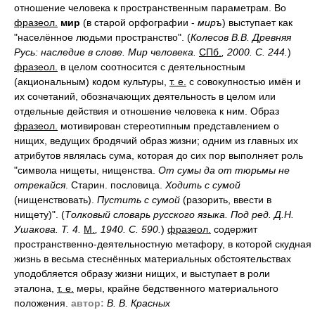
отношение человека к пространственным параметрам. Во
фразеол.
мир
(в старой орфографии -
миръ
) выступает как
"населённое людьми пространство". (
Колесов В.В. Древняя
Русь: наследие в слове. Мир человека.
СПб.
, 2000. С. 244.
)
фразеол.
в целом соотносится с деятельностным
(акциональным) кодом культуры,
т. е.
с совокупностью имён и
их сочетаний, обозначающих деятельность в целом или
отдельные действия и отношение человека к ним. Образ
фразеол.
мотивирован стереотипным представлением о
нищих, ведущих бродячий образ жизни; одним из главных их
атрибутов являлась сума, которая до сих пор выполняет роль
"символа нищеты, нищенства.
От сумы да от тюрьмы не
отрекайся
. Старин. пословица.
Ходить с сумой
(нищенствовать).
Пустить с сумой
(разорить, ввести в
нищету)". (
Толковый словарь русского языка. Под ред. Д.Н.
Ушакова. Т. 4.
М.
, 1940. С. 590.
)
фразеол.
содержит
пространственно-деятельностную метафору, в которой скудная
жизнь в весьма стеснённых материальных обстоятельствах
уподобляется образу жизни нищих, и выступает в роли
эталона,
т. е.
меры, крайне бедственного материального
положения.
автор:
В. В. Красных