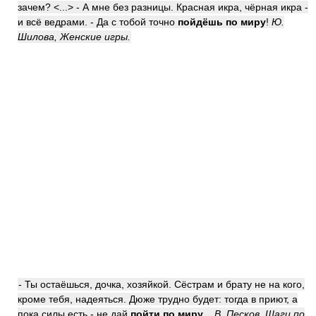
зачем? <...> - А мне без разницы. Красная икра, чёрная икра -
и всё ведрами. - Да с тобой точно
пойдёшь по миру
!
Ю.
Шилова, Женские игры.
- Ты остаёшься, дочка, хозяйкой. Сёстрам и брату не на кого,
кроме тебя, надеяться. Дюже трудно будет: тогда в приют, а
пока силы есть - не дай
пойти по миру
...
В. Песков, Шаги по