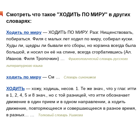
Смотреть что такое "ХОДИТЬ ПО МИРУ" в других
словарях:
Ходить по миру
— ХОДИТЬ ПО МИРУ. Разг. Нищенствовать,
побираться. Филя с малых лет ходил по миру, собирал куски.
Худы ли, щедры ли бывали его сборы, но корзина всегда была
большой, и носил он её на спине, всегда сгорбатившись (Ал.
Иванов. Филя Тропочкин) …
Фразеологический словарь русского
литературного языка
ходить по миру
— См …
Словарь синонимов
ХОДИТЬ
— хожу, ходишь, несов. 1. Те же знач., что у глаг. итти
в 1, 2, 4, 5 и 8 знач., но с той разницей, что итти обозначает
движение в один прием и в одном направлении, а ходить
движение, повторяющееся и совершающееся в разное время,
в разных… …
Толковый словарь Ушакова