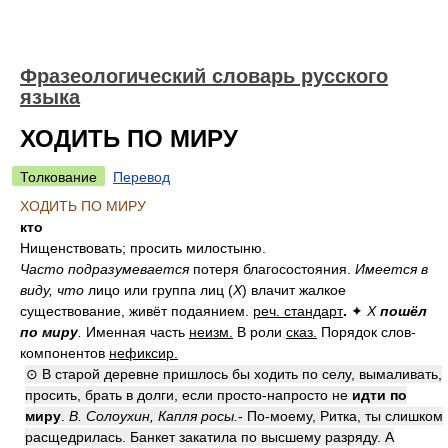
Фразеологический словарь русского
языка
ХОДИТЬ ПО МИРУ
Толкование
Перевод
ХОДИТЬ ПО МИРУ
кто
Нищенствовать; просить милостыню.
Часто подразумевается
потеря благосостояния.
Имеется в
виду, что
лицо или группа лиц (
X
) влачит жалкое
существование, живёт подаянием.
реч. стандарт
.
✦
Х
пошёл
по миру
.
Именная часть
неизм.
В роли
сказ.
Порядок слов-
компонентов
нефиксир.
⊙ В старой деревне пришлось бы ходить по селу, вымаливать,
просить, брать в долги, если просто-напросто не
идти по
миру
.
В. Солоухин, Капля росы.
- По-моему, Ритка, ты слишком
расщедрилась. Банкет закатила по высшему разряду. А