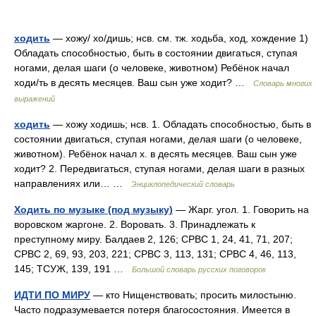
ходить
— хожу/ хо/дишь; нсв. см. тж. ходьба, ход, хождение 1)
Обладать способностью, быть в состоянии двигаться, ступая
ногами, делая шаги (о человеке, животном) Ребёнок начал
ходи/ть в десять месяцев. Ваш сын уже ходит? …
Словарь многих
выражений
ходить
— хожу ходишь; нсв. 1. Обладать способностью, быть в
состоянии двигаться, ступая ногами, делая шаги (о человеке,
животном). Ребёнок начал х. в десять месяцев. Ваш сын уже
ходит? 2. Передвигаться, ступая ногами, делая шаги в разных
направлениях или… …
Энциклопедический словарь
Ходить по музыке (под музыку)
— Жарг. угол. 1. Говорить на
воровском жаргоне. 2. Воровать. 3. Принадлежать к
преступному миру. Балдаев 2, 126; СРВС 1, 24, 41, 71, 207;
СРВС 2, 69, 93, 203, 221; СРВС 3, 113, 131; СРВС 4, 46, 113,
145; ТСУЖ, 139, 191 …
Большой словарь русских поговорок
ИДТИ ПО МИРУ
— кто Нищенствовать; просить милостыню.
Часто подразумевается потеря благосостояния. Имеется в